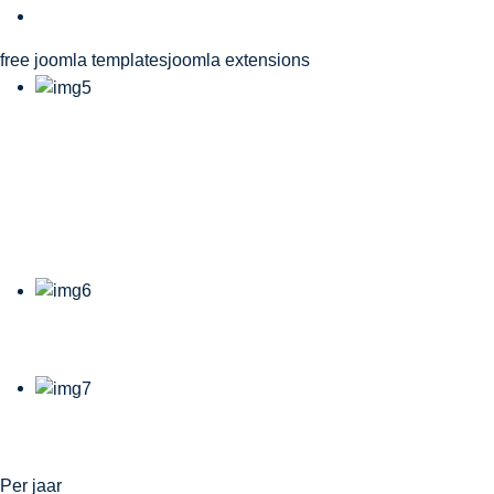
free joomla templates
joomla extensions
21-23.08.2026
Benecup Marcel Van
Damme
22.08.2026 18u.
22.08.2026 21u.
Per jaar