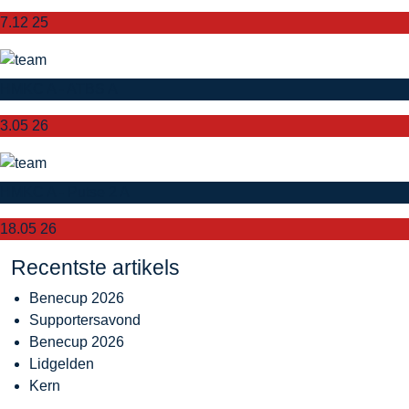
7.12 25
HMKC A - ATBS A
3.05 26
HMKC A - Putse 2 A
18.05 26
Recentste artikels
Benecup 2026
Supportersavond
Benecup 2026
Lidgelden
Kern