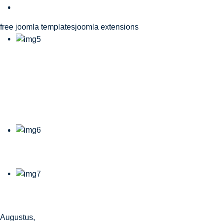
free joomla templates
joomla extensions
21-23.08.2026
Benecup Marcel Van
Damme
22.08.2026 18u.
22.08.2026 21u.
Augustus,