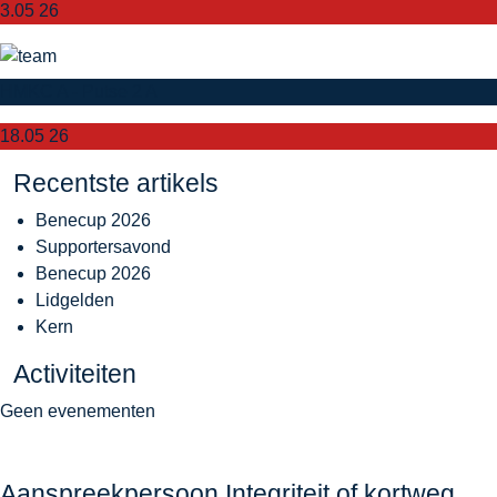
3.05 26
HMKC A - Putse 2 A
18.05 26
Recentste artikels
Benecup 2026
Supportersavond
Benecup 2026
Lidgelden
Kern
Activiteiten
Geen evenementen
Aanspreekpersoon Integriteit of kortweg