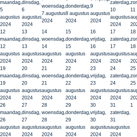
maandag,
dinsdag,
zaterdag,
zo
woensdag,
donderdag,
9
5
6
10
11
7 augustus
8 augustus
augustus
augustus
augustus
augustus
au
2024
2024
2024
2024
2024
2024
20
12
13
14
15
16
17
18
maandag,
dinsdag,
woensdag,
donderdag,
vrijdag,
zaterdag,
zo
12
13
14
15
16
17
18
augustus
augustus
augustus
augustus
augustus
augustus
au
2024
2024
2024
2024
2024
2024
20
19
20
21
22
23
24
25
maandag,
dinsdag,
woensdag,
donderdag,
vrijdag,
zaterdag,
zo
19
20
21
22
23
24
25
augustus
augustus
augustus
augustus
augustus
augustus
au
2024
2024
2024
2024
2024
2024
20
26
27
28
29
30
31
1
maandag,
dinsdag,
woensdag,
donderdag,
vrijdag,
zaterdag,
26
27
28
29
30
31
augustus
augustus
augustus
augustus
augustus
augustus
2024
2024
2024
2024
2024
2024