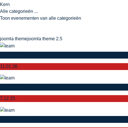
Kern
Alle categorieën ...
Toon evenementen van alle categorieën
joomla theme
joomla theme 2.5
HMKC A - J Floriant A
11.01 26
HMKC A - Leuven 2 A
7.12 25
HMKC A - ATBS A