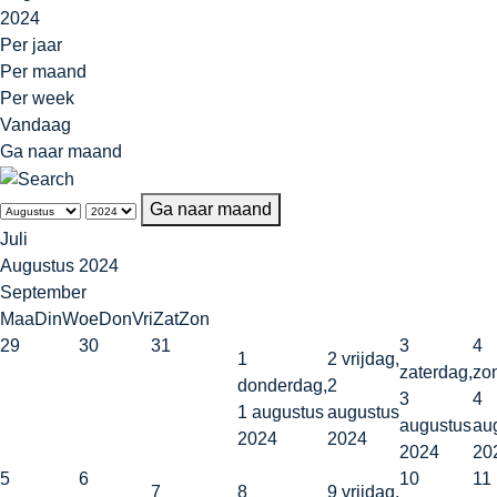
2024
Per jaar
Per maand
Per week
Vandaag
Ga naar maand
Ga naar maand
Juli
Augustus 2024
September
Maa
Din
Woe
Don
Vri
Zat
Zon
29
30
31
3
4
1
2
vrijdag,
zaterdag,
zo
donderdag,
2
3
4
1 augustus
augustus
augustus
au
2024
2024
2024
20
5
6
10
11
7
8
9
vrijdag,